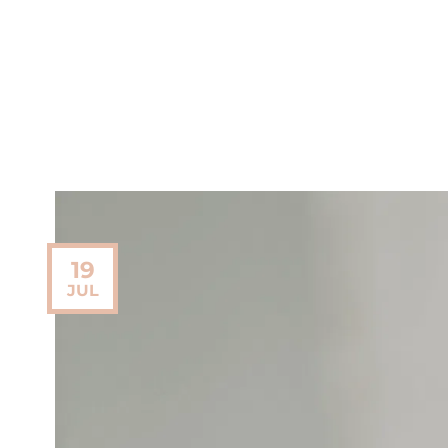
19
JUL