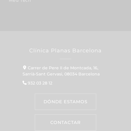
Med Tech
Clínica Planas Barcelona
Carrer de Pere II de Montcada, 16,
Sarrià-Sant Gervasi, 08034 Barcelona
932 03 28 12
DÓNDE ESTAMOS
CONTACTAR