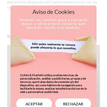
pacientes después del tratamiento lucen en su
rostro una sonrisa más frecuentemente.
Aviso de Cookies
CURRICULUM
Usamos las cookies para conocerte
mejor y ofrecerte el servicio que
mereces, hecho a tu medida.
Dr. Martín Hernández
CLINICA PLANAS utiliza cookies técnicas, de
personalización, análisis y publicitarias, propias y de
terceros, que tratan datos de conexión y/o del
dispositivo, así como hábitos de navegación para
facilitarle la misma, analizar estadísticas del uso de la
web y personalizar publicidad.
ACEPTAR
RECHAZAR