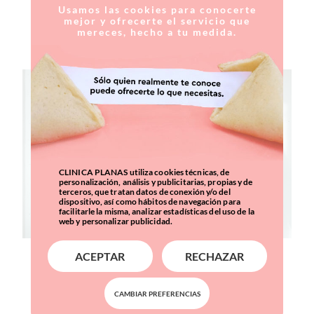
linfedema
Usamos las cookies para conocerte
mejor y ofrecerte el servicio que
mereces, hecho a tu medida.
CLINICA PLANAS utiliza cookies técnicas, de
personalización, análisis y publicitarias, propias y de
terceros, que tratan datos de conexión y/o del
dispositivo, así como hábitos de navegación para
facilitarle la misma, analizar estadísticas del uso de la
web y personalizar publicidad.
'Cambios que cuentan': el nuevo
ACEPTAR
RECHAZAR
podcast de Clínica Planas
CAMBIAR PREFERENCIAS