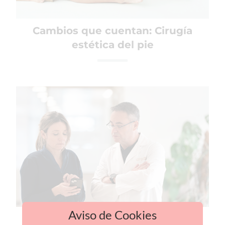
Cambios que cuentan: Cirugía
estética del pie
Aviso de Cookies
'Cambios que cuentan': el