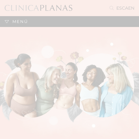
ES
CA
EN
MENÚ