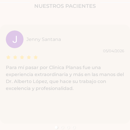
NUESTROS PACIENTES
Jenny Santana
Alicia Gavañach
Josep Manjon
Bernat Pitarque Mas
05/04/2026
30/03/2026
29/03/2026
28/03/2026
Para mí pasar por Clinica Planas fue una
experiencia extraordinaria y más en las manos del
Dr. Alberto López, que hace su trabajo con
excelencia y profesionalidad.