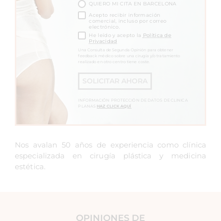
QUIERO MI CITA EN BARCELONA
Acepto recibir información
comercial, incluso por correo
electrónico.
He leído y acepto la
Política de
Privacidad
Una Consulta de Segunda Opinión para obtener
feedback médico sobre una cirugía y/o tratamiento
realizado en otro centro tiene coste.
SOLICITAR AHORA
INFORMACIÓN PROTECCIÓN DE DATOS DE CLINICA
PLANAS
HAZ CLICK AQUÍ
Nos avalan 50 años de experiencia como clínica
especializada en cirugía plástica y medicina
estética.
OPINIONES DE