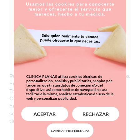
Usamos las cookies para conocerte
mejor y ofrecerte el servicio que
INFORMACIÓN SOBRE OBESIDAD
mereces, hecho a tu medida.
Perder kilos rápidamente es solo el primer paso.
CLINICA PLANAS utiliza cookies técnicas, de
personalización, análisis y publicitarias, propias y de
En Clínica Planas contamos con una Unidad
terceros, que tratan datos de conexión y/o del
dispositivo, así como hábitos de navegación para
Transversal e Integral del Sobrepeso y la
facilitarle la misma, analizar estadísticas del uso de la
Obesidad cuyo objetivo es brindar
web y personalizar publicidad.
herramientas para que los pacientes puedan
sostener su reducción de peso a lo largo del
ACEPTAR
RECHAZAR
tiempo.
CAMBIAR PREFERENCIAS