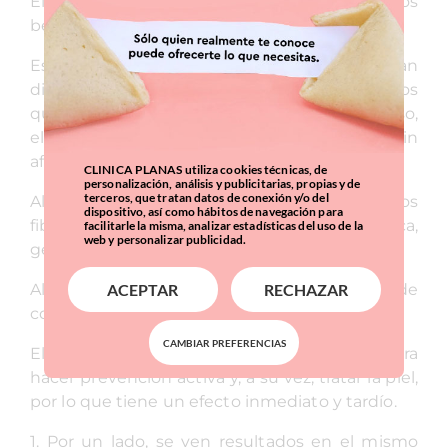
El tratamiento facial Neauvia Zaffiro tiene varios
beneficios.
Es importante destacar que hay una gran
diferencia con respecto a otros tratamientos
que aportan calor a la piel porque, en este caso,
el calor penetra hasta unos 4 milímetros sin
afectar la epidermis.
CLINICA PLANAS utiliza cookies técnicas, de
personalización, análisis y publicitarias, propias y de
terceros, que tratan datos de conexión y/o del
Al tratarse de calor profundo, se estimulan los
dispositivo, así como hábitos de navegación para
fibroblastos de una manera natural y fisiológica,
facilitarle la misma, analizar estadísticas del uso de la
web y personalizar publicidad.
generando más producción de colágeno.
Al haber un calentamiento de las fibras de
ACEPTAR
RECHAZAR
colágeno, el efecto lifting es inmediato.
CAMBIAR PREFERENCIAS
El termolifting Zaffiro es un buen método para
hacer prevención activa y, a su vez, tratar la piel,
por lo que tiene un efecto inmediato y tardío.
1. Por un lado, se ven resultados en el mismo