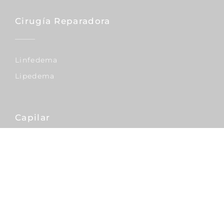
Cirugía Reparadora
Linfedema
Lipedema
Capilar
Injertos De Pelo
Nariz