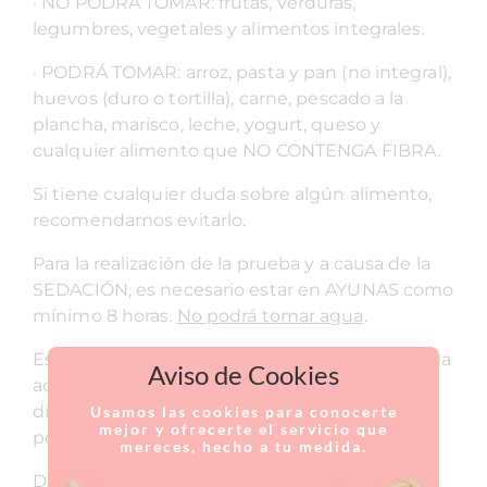
· NO PODRÁ TOMAR: frutas, verduras,
legumbres, vegetales y alimentos integrales.
· PODRÁ TOMAR: arroz, pasta y pan (no integral),
huevos (duro o tortilla), carne, pescado a la
plancha, marisco, leche, yogurt, queso y
cualquier alimento que NO CONTENGA FIBRA.
Si tiene cualquier duda sobre algún alimento,
recomendamos evitarlo.
Para la realización de la prueba y a causa de la
SEDACIÓN, es necesario estar en AYUNAS como
mínimo 8 horas.
No podrá tomar agua
.
Es recomendable que el día de la prueba venga
Aviso de Cookies
acompañado por un adulto. Y durante todo el
día no podrá conducir ni utilizar maquinaria
Usamos las cookies para conocerte
mejor y ofrecerte el servicio que
peligrosa
mereces, hecho a tu medida.
De todo le indicará con detalle el especialista,