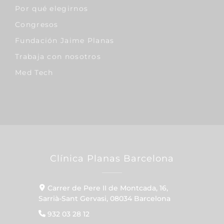
Por qué elegirnos
Congresos
Fundación Jaime Planas
Trabaja con nosotros
Med Tech
Clínica Planas Barcelona
Carrer de Pere II de Montcada, 16,
Sarrià-Sant Gervasi, 08034 Barcelona
932 03 28 12