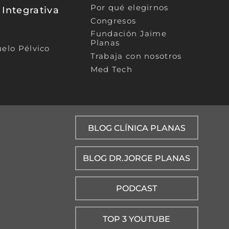
Por qué elegirnos
 Integrativa
Congresos
Fundación Jaime
Planas
uelo Pélvico
Trabaja con nosotros
Med Tech
BLOG CLÍNICA PLANAS
BLOG DR.JORGE PLANAS
PODCAST
TOP 3 YOUTUBE