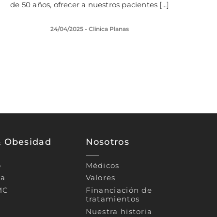
de 50 años, ofrecer a nuestros pacientes [...]
24/04/2025
- Clínica Planas
& Obesidad
Nosotros
o
Médicos
ca
Valores
MC
Financiación de
tratamientos
Nuestra historia