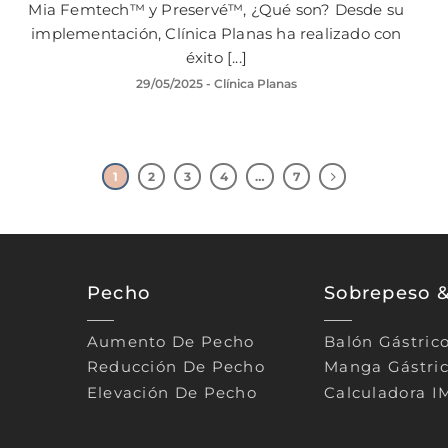
Mia Femtech™ y Preservé™, ¿Qué son? Desde su
implementación, Clínica Planas ha realizado con
éxito [...]
29/05/2025
- Clínica Planas
1
2
3
4
…
7
Pecho
Sobrepeso 
Aumento De Pecho
Balón Gástric
Reducción De Pecho
Manga Gástri
Elevación De Pecho
Calculadora I