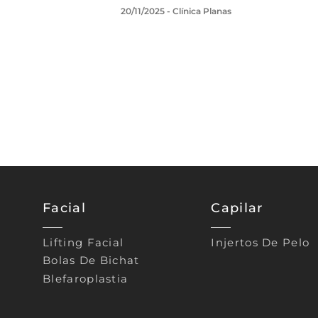
20/11/2025
- Clínica Planas
Facial
Capilar
Lifting Facial
Injertos De Pelo
Bolas De Bichat
Blefaroplastia