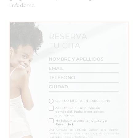
linfedema.
RESERVA
TU CITA
QUIERO MI CITA EN BARCELONA
Acepto recibir información
comercial, incluso por correo
electrónico.
He leído y acepto la
Política de
Privacidad
Una Consulta de Segunda Opinión para obtener
feedback médico sobre una cirugía y/o tratamiento
realizado en otro centro tiene coste.