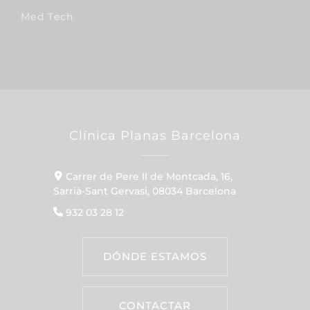
Med Tech
Clínica Planas Barcelona
Carrer de Pere II de Montcada, 16,
Sarrià-Sant Gervasi, 08034 Barcelona
932 03 28 12
DÓNDE ESTAMOS
CONTACTAR