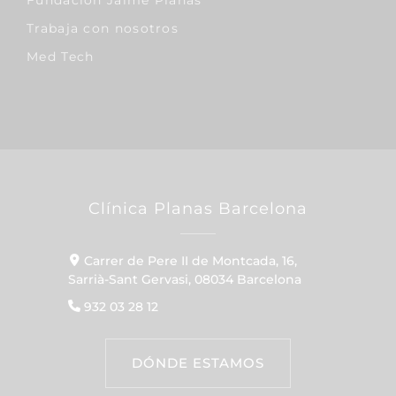
Fundación Jaime Planas
Trabaja con nosotros
Med Tech
Clínica Planas Barcelona
Carrer de Pere II de Montcada, 16,
Sarrià-Sant Gervasi, 08034 Barcelona
932 03 28 12
DÓNDE ESTAMOS