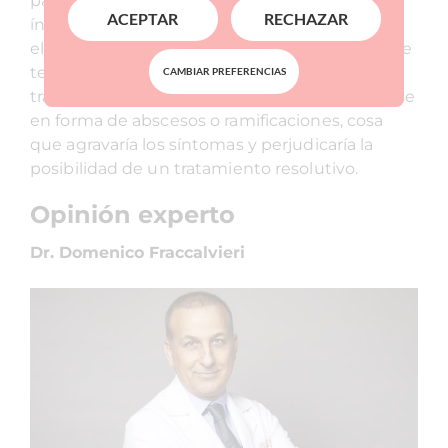
paciente, puede interferir en las relaciones
ACEPTAR
RECHAZAR
íntimas interpersonales, como por ejemplo en
el ámbito de una pareja. Por otra parte, hay que
tener en cuenta que las fístulas precisan un
CAMBIAR PREFERENCIAS
tratamiento precoz ya que pueden complicarse
en forma de abscesos o ramificaciones, cosa
que agravaría los síntomas y perjudicaría la
posibilidad de un tratamiento resolutivo.
Opinión experto
Dr. Domenico Fraccalvieri