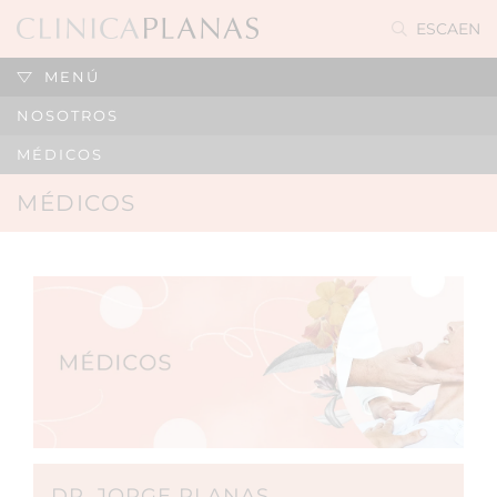
ES
CA
EN
MENÚ
NOSOTROS
MÉDICOS
MÉDICOS
DR. JORGE PLANAS