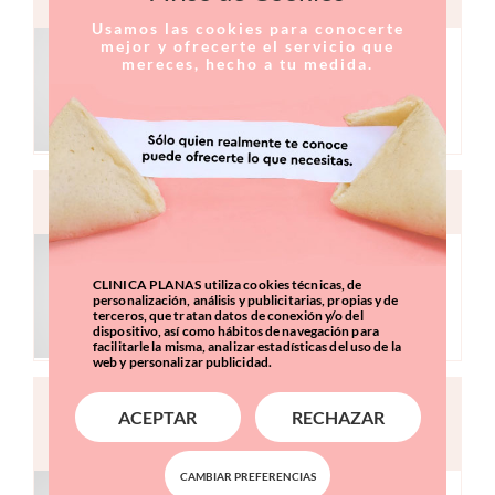
Usamos las cookies para conocerte
mejor y ofrecerte el servicio que
mereces, hecho a tu medida.
Unidad de Ginecología
DRA. JULLY URREA SÁNCHEZ
Medicina Regenerativa
CLINICA PLANAS utiliza cookies técnicas, de
personalización, análisis y publicitarias, propias y de
terceros, que tratan datos de conexión y/o del
dispositivo, así como hábitos de navegación para
facilitarle la misma, analizar estadísticas del uso de la
web y personalizar publicidad.
DRA. BEATRIZ RUIZ DE GAUNA
ACEPTAR
RECHAZAR
VIVES
CAMBIAR PREFERENCIAS