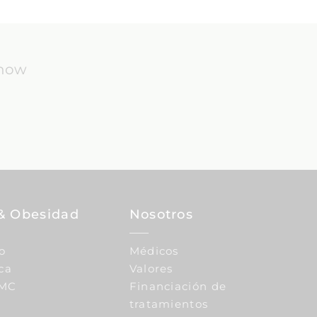
know
& Obesidad
Nosotros
o
Médicos
ca
Valores
IMC
Financiación de
tratamientos