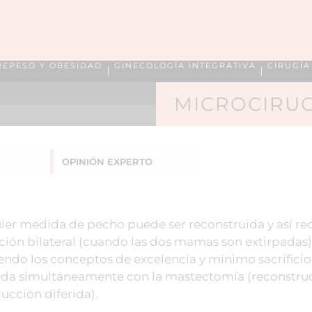
REPESO Y OBESIDAD
GINECOLOGÍA INTEGRATIVA
CIRUGÍ
MICROCIRUG
OPINIÓN EXPERTO
ier medida de pecho puede ser reconstruida y así rec
cción bilateral (cuando las dos mamas son extirpadas)
endo los conceptos de excelencia y mínimo sacrificio
izada simultáneamente con la mastectomía (reconstru
ucción diferida).