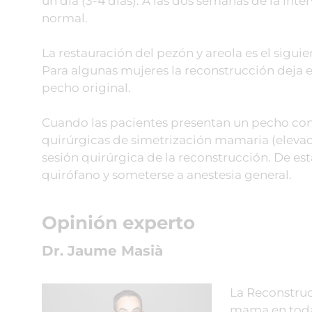
un día (3-4 días). A las dos semanas de la int
normal.
La restauración del pezón y areola es el sigu
Para algunas mujeres la reconstrucción deja 
pecho original.
Cuando las pacientes presentan un pecho con
quirúrgicas de simetrización mamaria (eleva
sesión quirúrgica de la reconstrucción. De est
quirófano y someterse a anestesia general.
Opinión experto
Dr. Jaume Masià
La Reconstruc
mama en todas