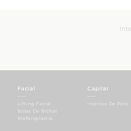
Int
Facial
Capilar
Lifting Facial
Injertos De Pelo
Bolas De Bichat
Blefaroplastia