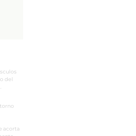
úsculos
do del
.
ntorno
e acorta