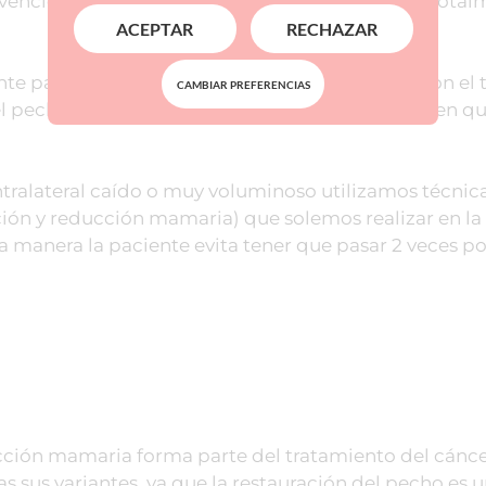
ervención las pacientes pueden realizar una vida tota
ACEPTAR
RECHAZAR
iente paso. La cicatriz disminuye gradualmente con el
CAMBIAR PREFERENCIAS
el pecho más firme y con una apariencia más joven qu
tralateral caído o muy voluminoso utilizamos técnic
ción y reducción mamaria) que solemos realizar en l
a manera la paciente evita tener que pasar 2 veces po
ción mamaria forma parte del tratamiento del cánce
 sus variantes, ya que la restauración del pecho es 