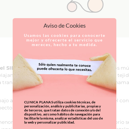
Aviso de Cookies
Usamos las cookies para conocerte
mejor y ofrecerte el servicio que
mereces, hecho a tu medida.
 el SIEA
permite por completo evitar el tocar los m
ajan a través del músculo. El vaso que nutre al teji
sa transferida son transformados en una nueva mama
l bajo abdomen deja una delgada cicatriz y deja el co
CLINICA PLANAS utiliza cookies técnicas, de
personalización, análisis y publicitarias, propias y
ipectomía abdominal estética.
de terceros, que tratan datos de conexión y/o del
dispositivo, así como hábitos de navegación para
facilitarle la misma, analizar estadísticas del uso de
enor, unas 4 o 5 horas, y también el postoperatorio s
la web y personalizar publicidad.