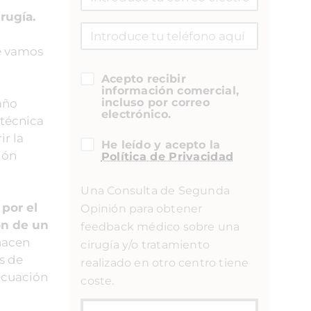
rugía.
e vamos
Acepto recibir
información comercial,
incluso por correo
año
electrónico.
 técnica
r la
He leído y acepto la
ión
Política de Privacidad
Una Consulta de Segunda
 por el
Opinión para obtener
ón de un
feedback médico sobre una
hacen
cirugía y/o tratamiento
s de
realizado en otro centro tiene
decuación
coste.