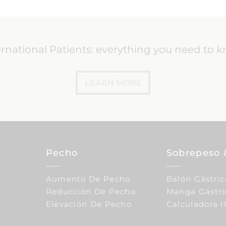
ernational Patients: everything you need to 
LEARN MORE
Pecho
Sobrepeso 
Aumento De Pecho
Balón Gástric
Reducción De Pecho
Manga Gástri
Elevación De Pecho
Calculadora 