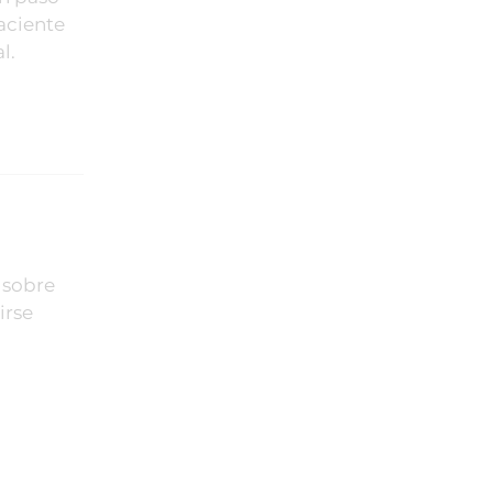
aciente
l.
 sobre
irse