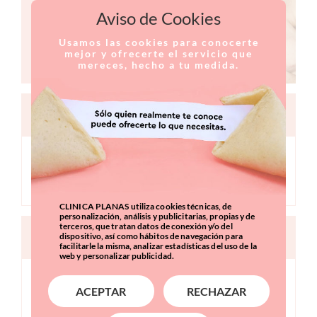
Aviso de Cookies
Usamos las cookies para conocerte
mejor y ofrecerte el servicio que
mereces, hecho a tu medida.
RECONSTRUCCIÓN CON IMPLANTES
El método expansor tisular consiste en la colocación
transitoria de un implante con capacidad para
dilatarse, para crear un espacio donde irá la prótesis.
CLINICA PLANAS utiliza cookies técnicas, de
personalización, análisis y publicitarias, propias y de
terceros, que tratan datos de conexión y/o del
dispositivo, así como hábitos de navegación para
MICROCIRUGÍA DIEP
facilitarle la misma, analizar estadísticas del uso de la
web y personalizar publicidad.
DIEP es la técnica más novedosa de reconstrucción
ACEPTAR
RECHAZAR
mamaria. Emplea únicamente la piel y grasa del
abdomen sin destruir ningún músculo, consiguiendo