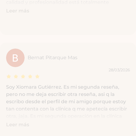
calidad y profesionalidad está totalmente
asegurada. Nuestras felicitaciones.
Leer más
Bernat Pitarque Mas
28/03/2026
Soy Xiomara Gutiérrez. Es mi segunda reseña,
pero no me deja escribir otra reseña, asi q la
escribo desde el perfil de mi amigo porque estoy
tan contenta con la clínica q me apetecía escribir
otra, jaja. Es mi segunda operación en la clínica
Planas y con el Doctor Angrigiani. Estoy tan
Leer más
contenta con el Doctor q siento un cariño