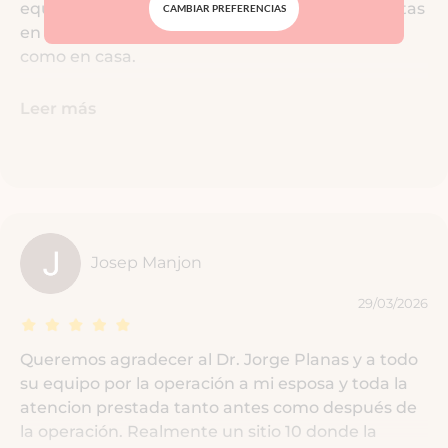
equipo de la consulta, han sido amables y atentas
CAMBIAR PREFERENCIAS
en todo momento. Excelente, te hacen sentir
como en casa.
Leer más
Josep Manjon
29/03/2026
Queremos agradecer al Dr. Jorge Planas y a todo
su equipo por la operación a mi esposa y toda la
atencion prestada tanto antes como después de
la operación. Realmente un sitio 10 donde la