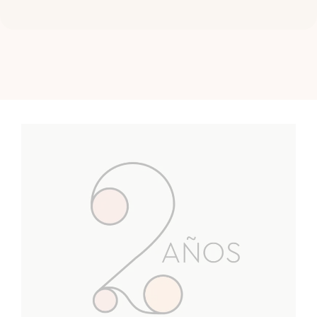
tremendo por el como si fuera d mi familia, a la
vista està q es mi segunda operación con el, me
ha dejado increíble, y me entiende a la perfección
lo q quiero y busco en todo momento. Creo q voy
a llorar el día q se jubile. Por otra parte la clínica es
maravillosa, y todos sus trabajadores como
enfermeras, auxiliares, las señoras de las comidas,
la masajista, el Doctor Peñaranda, todos son
excepcionales y no tengo más buenas q palabras
para todos!! Súper encantada y agradecida a la
clínica, a mi súper cirujano, y todo su personal!! Mil
gracias: La chica de las piernas tatuadas