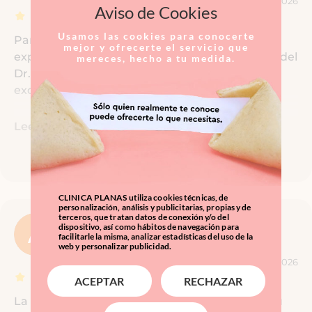
05/04/2026
Aviso de Cookies
Usamos las cookies para conocerte
Para mí pasar por Clinica Planas fue una
mejor y ofrecerte el servicio que
experiencia extraordinaria y más en las manos del
mereces, hecho a tu medida.
Dr. Alberto López, que hace su trabajo con
excelencia y profesionalidad.
Leer más
CLINICA PLANAS utiliza cookies técnicas, de
personalización, análisis y publicitarias, propias y de
terceros, que tratan datos de conexión y/o del
dispositivo, así como hábitos de navegación para
Alicia Gavañach
facilitarle la misma, analizar estadísticas del uso de la
web y personalizar publicidad.
30/03/2026
ACEPTAR
RECHAZAR
La dra Cogorno es un 10/10. Laura y Sonia, de su