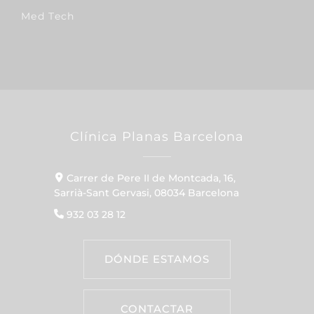
Med Tech
Clínica Planas Barcelona
Carrer de Pere II de Montcada, 16,
Sarrià-Sant Gervasi, 08034 Barcelona
932 03 28 12
DÓNDE ESTAMOS
CONTACTAR