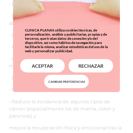
• Reduce el riesgo de síndrome metabólico.
• Desciende la incidencia de obesidad y
diabetes tipo II.
CLINICA PLANAS utiliza cookies técnicas, de
personalización, análisis y publicitarias, propias y de
• Disminuye la pérdida mineral ósea.
terceros, que tratan datos de conexión y/o del
dispositivo, así como hábitos de navegación para
• Previene el riesgo de fracturas.
facilitarle la misma, analizar estadísticas del uso de la
web y personalizar publicidad.
• Favorece el fortalecimiento muscular
ACEPTAR
RECHAZAR
mejorando la funcionalidad física del individuo.
• Disminuye el riego de caídas.
CAMBIAR PREFERENCIAS
• Refuerza el sistema inmune.
• Reduce la incidencia de algunos tipos de
cáncer (especialmente los de mama, colon y
páncreas) y
mejora la recuperación física y emocional tras la