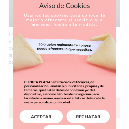
Aviso de Cookies
Usamos las cookies para conocerte
mejor y ofrecerte el servicio que
mereces, hecho a tu medida.
La reconstrucció mamària millora l’estat
emocional de la dona que ha superat un càncer
de mama: l’ajuda a sentir-se millor, a recuperar
la feminitat i a sentir-se més feliç un cop
completada la fase.
CURRICULUM
CLINICA PLANAS utiliza cookies técnicas, de
personalización, análisis y publicitarias, propias y de
terceros, que tratan datos de conexión y/o del
dispositivo, así como hábitos de navegación para
facilitarle la misma, analizar estadísticas del uso de la
web y personalizar publicidad.
FORMULARIO DE CONTACTO
ACEPTAR
RECHAZAR