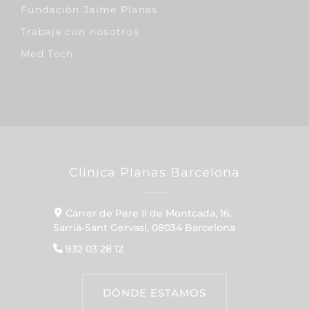
Fundación Jaime Planas
Trabaja con nosotros
Med Tech
Clínica Planas Barcelona
Carrer de Pere II de Montcada, 16,
Sarrià-Sant Gervasi, 08034 Barcelona
932 03 28 12
DÓNDE ESTAMOS