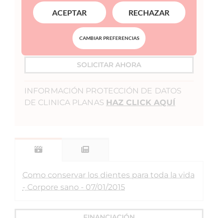
Una Consulta de Segunda Opinión para
ACEPTAR
RECHAZAR
obtener feedback médico sobre una
cirugía y/o tratamiento realizado en otro
CAMBIAR PREFERENCIAS
centro tiene coste.
SOLICITAR AHORA
INFORMACIÓN PROTECCIÓN DE DATOS
DE CLINICA PLANAS
HAZ CLICK AQUÍ
Como conservar los dientes para toda la vida
- Corpore sano - 07/01/2015
FINANCIACIÓN