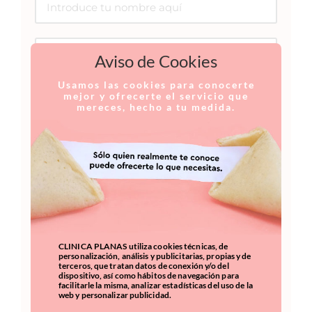
Aviso de Cookies
Usamos las cookies para conocerte
mejor y ofrecerte el servicio que
mereces, hecho a tu medida.
Acepto recibir información
comercial, incluso por correo
electrónico.
CLINICA PLANAS utiliza cookies técnicas, de
personalización, análisis y publicitarias, propias y de
He leído y acepto la
Política de
terceros, que tratan datos de conexión y/o del
dispositivo, así como hábitos de navegación para
Privacidad
facilitarle la misma, analizar estadísticas del uso de la
web y personalizar publicidad.