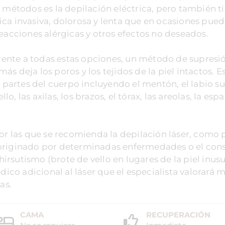
s métodos es la depilación eléctrica, pero también t
ca invasiva, dolorosa y lenta que en ocasiones pue
reacciones alérgicas y otros efectos no deseados.
frente a todas estas opciones, un método de supresi
s deja los poros y los tejidos de la piel intactos. E
s partes del cuerpo incluyendo el mentón, el labio su
ello, las axilas, los brazos, el tórax, las areolas, la espa
por las que se recomienda la depilación láser, como 
o originado por determinadas enfermedades o el co
rsutismo (brote de vello en lugares de la piel inusu
co adicional al láser que el especialista valorará 
as.
CAMA
RECUPERACIÓN