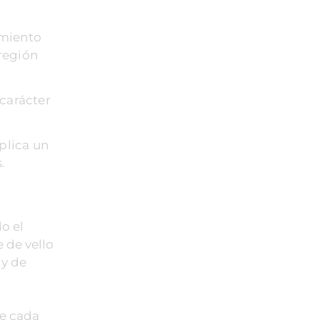
imiento
 región
 carácter
plica un
.
do el
 de vello
 y de
re cada