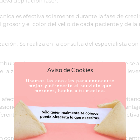
eva depilación láser.
écnica es efectiva solamente durante la fase de crec
grosor y el color del vello de cada paciente y de la
ación. Se realiza en la consulta del especialista con
ambulatoria y no necesita anestesia. Únicamente se a
Aviso de Cookies
la zona a tratar para evitar posibles molestias leves
Usamos las cookies para conocerte
mejor y ofrecerte el servicio que
mereces, hecho a tu medida.
lo afectando al bulbo piloso de forma selectiva evitan
sesiones de depilación se elimina un mayor porcentaje
diferentes sesiones se consigue una depilación efectiva
zan con un intervalo de tiempo de un mes y medio ent