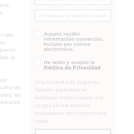
iene
de
Acepto recibir
ón del
información comercial,
sta
incluso por correo
electrónico.
perior,
lda, la
He leído y acepto la
Política de Privacidad
por
Una Consulta de Segunda
nsumo de
Opinión para obtener
ales) les
feedback médico sobre una
mediante
cirugía y/o tratamiento
realizado en otro centro tiene
coste.