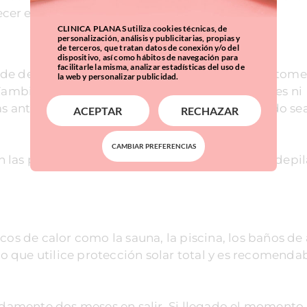
cer el vello.
CLINICA PLANAS utiliza cookies técnicas, de
personalización, análisis y publicitarias, propias y
de terceros, que tratan datos de conexión y/o del
dispositivo, así como hábitos de navegación para
facilitarle la misma, analizar estadísticas del uso de
e depilación con láser, es importante que no tome e
la web y personalizar publicidad.
 También es recomendable no utilizar maquillajes ni
as anteriores al tratamiento para que el resultado s
ACEPTAR
RECHAZAR
CAMBIAR PREFERENCIAS
on las pinzas dos semanas antes de realizarse la depi
cos de calor como la sauna, la piscina, los baños de
rio que utilice protección solar total y es recomenda
madamente dos meses en salir. Si llegado el momento