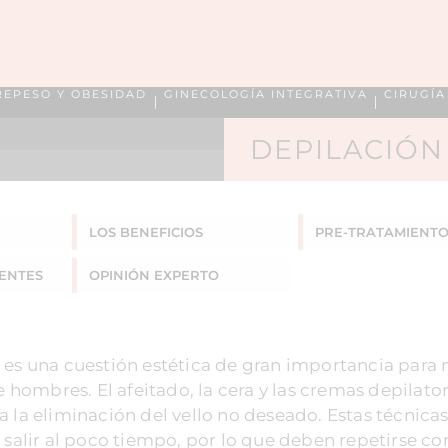
REPESO Y OBESIDAD
GINECOLOGÍA INTEGRATIVA
CIRUGÍ
DEPILACIÓN
LOS BENEFICIOS
PRE-TRATAMIENT
ENTES
OPINIÓN EXPERTO
o es una cuestión estética de gran importancia par
ombres. El afeitado, la cera y las cremas depilator
 la eliminación del vello no deseado. Estas técnicas
 salir al poco tiempo, por lo que deben repetirse co