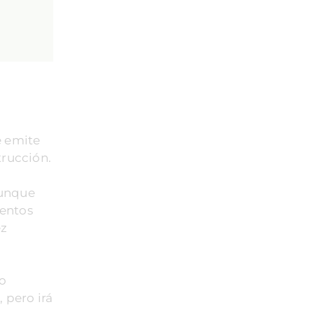
e emite
trucción.
Aunque
ientos
ez
to
 pero irá