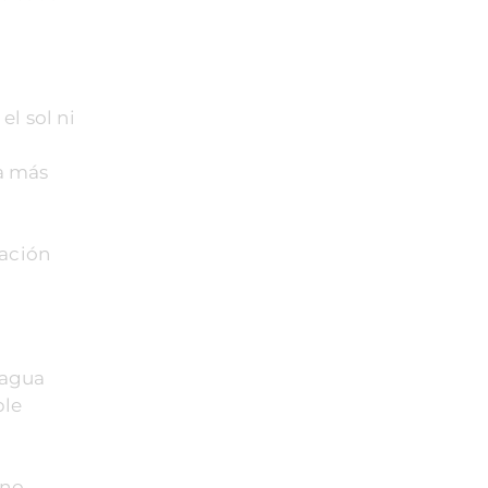
l sol ni
ea más
lación
 agua
ble
 no