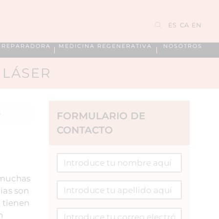
ES
CA
EN
A REPARADORA
MEDICINA REGENERATIVA
NOSOTROS
 LÁSER
O
FORMULARIO DE
CONTACTO
a muchas
ias son
 tienen
n