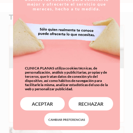
mejor y ofrecerte el servicio que
mereces, hecho a tu medida.
Tratamientos relacionados
CLINICA PLANAS utiliza cookies técnicas, de
personalización, análisis y publicitarias, propias y de
terceros, que tratan datos de conexión y/o del
Rinoplastia
dispositivo, así como hábitos de navegación para
facilitarle la misma, analizar estadísticas del uso de la
web y personalizar publicidad.
La rinoplastia es una intervención quirúrgica
destinada a la corrección de las deformaciones
ACEPTAR
RECHAZAR
nasales con la finalidad de mejorar el equilibrio
y la armonía facial.
CAMBIAR PREFERENCIAS