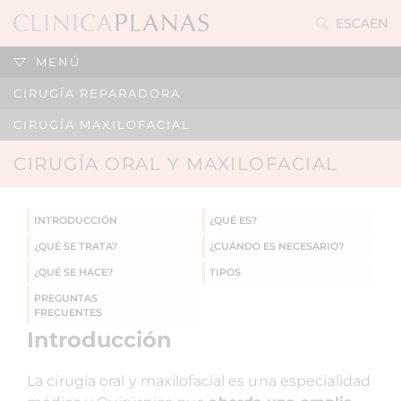
ES
CA
EN
MENÚ
CIRUGÍA REPARADORA
CIRUGÍA MAXILOFACIAL
CIRUGÍA ORAL Y MAXILOFACIAL
INTRODUCCIÓN
¿QUÉ ES?
¿QUÉ SE TRATA?
¿CUÁNDO ES NECESARIO?
¿QUÉ SE HACE?
TIPOS
PREGUNTAS
FRECUENTES
Introducción
La cirugía oral y maxilofacial es una especialidad