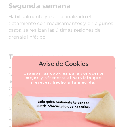
Segunda semana
Habitualmente ya se ha finalizado el
tratamiento con medicamentos y, en algunos
casos, se realizan las últimas sesiones de
drenaje linfático
Tercera semana
Aviso de Cookies
En este punto suele ser posible retomar la vida
Usamos las cookies para conocerte
social de manera tranquila. La reincorporación
mejor y ofrecerte el servicio que
laboral dependerá de la exigencia física del
mereces, hecho a tu medida.
trabajo: en empleos de baja demanda puede
ser factible, mientras que en trabajos físicos
intensos el cirujano podría recomendar más
días de reposo.
Además del reposo,
se recomienda el uso de
una faja por entre 6 y 8 semanas
.