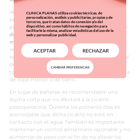
Al retirar el vendaje, aparecerá un edema
CLINICA PLANAS utiliza cookies técnicas, de
personalización, análisis y publicitarias, propias y de
postoperatorio que irá disminuyendo
terceros, que tratan datos de conexión y/o del
dispositivo, así como hábitos de navegación para
progresivamente.
Por lo general, el resultado
facilitarle la misma, analizar estadísticas del uso de la
definitivo no se observa hasta pasados 9-12
web y personalizar publicidad.
meses
. La sensibilidad de la zona operada se
recupera poco a poco y tarda unos 6 meses en
ACEPTAR
RECHAZAR
restaurarse completamente. La cicatriz residual
después de una abdominoplastia queda en
CAMBIAR PREFERENCIAS
todos los casos camuflada por cualquier prenda
de ropa interior o de baño.
En lugar de bañarse, es recomendable una
ducha corta que no afectará a la cicatriz
postoperatoria. Durante los primeros días es
aconsejable que dicha cicatriz no esté en
contacto con el agua. También es importante
mantener un control alimentario razonable y no
aumentar de peso con el fin de no alterar los