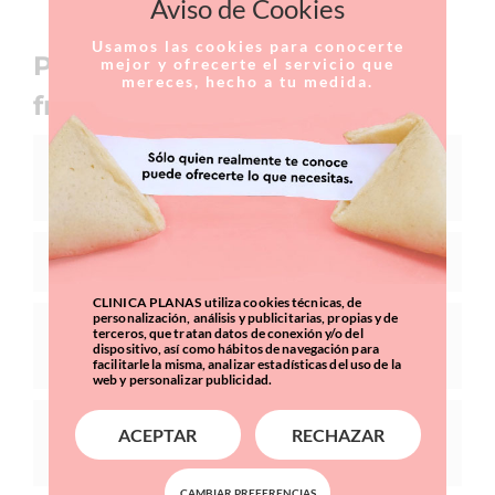
Aviso de Cookies
tradicional
Usamos las cookies para conocerte
Preguntas
mejor y ofrecerte el servicio que
mereces, hecho a tu medida.
frecuentes
¿Qué factores facilitan la aparición de
los dedos de martillo?
¿Cuándo podré caminar?
CLINICA PLANAS utiliza cookies técnicas, de
personalización, análisis y publicitarias, propias y de
¿cuánto tiempo he de esperar para
terceros, que tratan datos de conexión y/o del
dispositivo, así como hábitos de navegación para
poder practicar deporte?
facilitarle la misma, analizar estadísticas del uso de la
web y personalizar publicidad.
¿Cuándo podré volver a usar calzado
ACEPTAR
RECHAZAR
con tacones?
CAMBIAR PREFERENCIAS