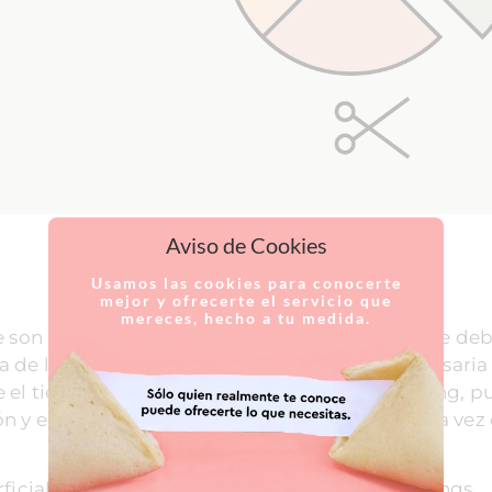
Aviso de Cookies
Usamos las cookies para conocerte
mejor y ofrecerte el servicio que
mereces, hecho a tu medida.
e son los que se practican con más asiduidad, se de
 de la piel. Después se aplica la cantidad necesaria
 el tiempo preciso. Depende del tipo de peeling, p
n y enrojecimiento que irá desapareciendo a la vez
ficial y medio, existen estos 2 novedosos peelings