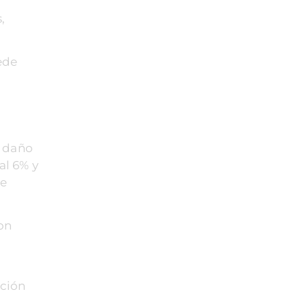
,
ede
, daño
al 6% y
 e
on
ación