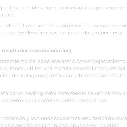
quellos pacientes que se sometan a terapia con hilos
a piel.
un efecto flash de belleza en el rostro, aunque se pu
r un plus de vitaminas, aminoácidos, minerales y
resultados revolucionarios)
 tratamiento del acné, melasma, fotoenvejecimiento
ra cutánea. Utiliza una mezcla de exfoliantes, retinol 
ión del colágeno y restauran la hidratación natural
rata de un peeling exfoliante medio de uso clínico c
a epidermis y la dermis superior, mejorando
ien tolerado y con unos excelentes resultados de dur
a en consulta en 15 minutos y puede ser repetido