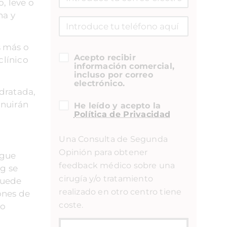
o, leve o
na y
s más o
Acepto recibir
clínico
información comercial,
incluso por correo
electrónico.
idratada,
inuirán
He leído y acepto la
Política de Privacidad
Una Consulta de Segunda
Opinión para obtener
igue
feedback médico sobre una
ng se
cirugía y/o tratamiento
puede
realizado en otro centro tiene
ones de
coste.
no