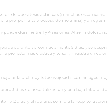
ección de queratosis actínicas (manchas escamosas,
de la piel por falta o exceso de melanina) y arrugas 
 y puede durar entre 1 y 4 sesiones. Al ser indoloro n
ojecida durante aproximadamente 5 días, y se desp
, la piel está más elástica y tersa, y muestra un color
 mejorar la piel muy fotoenvejecida, con arrugas mu
uiere 3 días de hospitalización y una baja laboral d
1 ó 2 días, y al retirarse se inicia la reepitelización