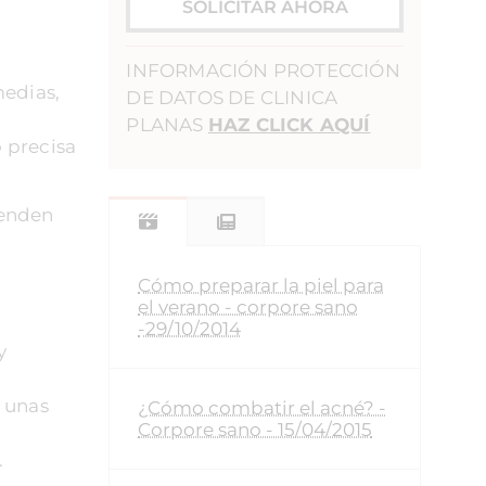
SOLICITAR AHORA
INFORMACIÓN PROTECCIÓN
medias,
DE DATOS DE CLINICA
PLANAS
HAZ CLICK AQUÍ
o precisa
renden
Cómo preparar la piel para
el verano - corpore sano
-29/10/2014
y
e unas
¿Cómo combatir el acné? -
Corpore sano - 15/04/2015
.