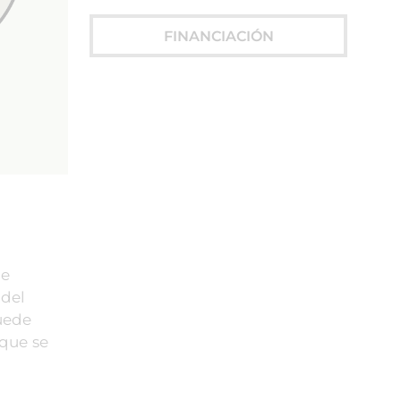
FINANCIACIÓN
be
 del
uede
 que se