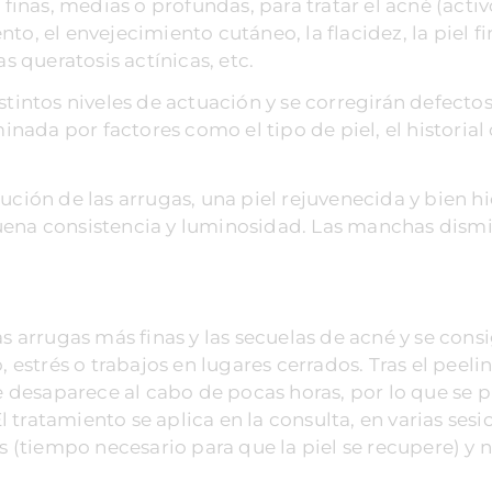
 finas, medias o profundas, para tratar el acné (activ
o, el envejecimiento cutáneo, la flacidez, la piel fi
as queratosis actínicas, etc.
stintos niveles de actuación y se corregirán defecto
ada por factores como el tipo de piel, el historial 
ución de las arrugas, una piel rejuvenecida y bien h
uena consistencia y luminosidad. Las manchas dism
as arrugas más finas y las secuelas de acné y se cons
, estrés o trabajos en lugares cerrados. Tras el peeli
 desaparece al cabo de pocas horas, por lo que se 
tratamiento se aplica en la consulta, en varias sesi
(tiempo necesario para que la piel se recupere) y 