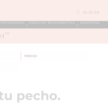
ES
CA
EN
A REPARADORA
MEDICINA REGENERATIVA
NOSOTROS
™
CH
PRECIO
tu pecho.