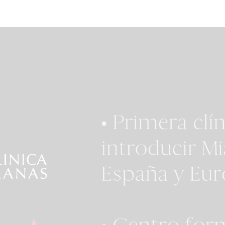
hora, el chico que me
amable y servicial. Cua
l quirófano, las
decidimos la fecha, ya t
eras que me atendieron
reservados el billete y el
me acuerdo del nombre
Segundo, cuando llegué 
ma, pero todas
clínica, todos fueron m
losas), y, por supuesto,
amables. Tenía toda mi
fermeras que me han
documentación preoper
 atendiendo durante mi
reservada el día antes de
a en la habitación, en
cirugía. Un agradecimi
l mi tocaya Natalia y la
especial a Kristina, quie
era del turno de noche
estuvo conmigo desde e
ampoco me sé el
primer día, asegurándo
🥲), también
que tuviera todo en ingl
cer a las enfermeras que
traduciéndolo todo cu
eron la comida del día
estaba nerviosa, lo cual 
peración y el desayuno
muy preocupante. Estu
siguiente (hoy) que
conmigo en cada paso 
o me sé los nombres
proceso. ¡Estoy muy