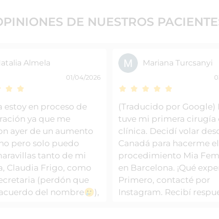
OPINIONES DE
NUESTROS PACIENTE
atalia Almela
Mariana Turcsanyi
01/04/2026
0
a estoy en proceso de
(Traducido por Google) 
ración ya que me
tuve mi primera cirugía 
on ayer de un aumento
clínica. Decidí volar des
ho pero solo puedo
Canadá para hacerme e
aravillas tanto de mi
procedimiento Mia Fe
a, Claudia Frigo, como
en Barcelona. ¡Qué expe
secretaria (perdón que
Primero, contacté por
acuerdo del nombre🥲),
Instagram. Recibí respu
el resto del equipo
reservé una consulta con
 que me han atendido
Dra. Frigo. Fue increíbl