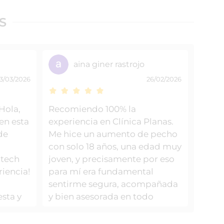
S
aina giner rastrojo
3/03/2026
26/02/2026
Hola,
Recomiendo 100% la
en esta
experiencia en Clínica Planas.
de
Me hice un aumento de pecho
l
con solo 18 años, una edad muy
mtech
joven, y precisamente por eso
riencia!
para mí era fundamental
sentirme segura, acompañada
esta y
y bien asesorada en todo
 la
momento. Desde la primera
e, muy
visita el trato fue impecable.