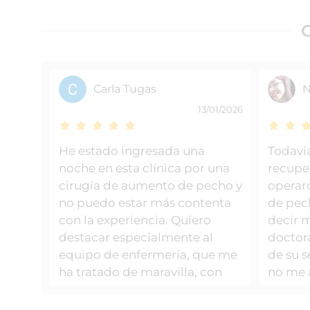
Carla Tugas
N
13/01/2026
He estado ingresada una
Todaví
noche en esta clínica por una
recupe
cirugía de aumento de pecho y
operar
no puedo estar más contenta
de pec
con la experiencia. Quiero
decir m
destacar especialmente al
doctor
equipo de enfermería, que me
de su 
ha tratado de maravilla, con
no me 
muchísima profesionalidad,
como d
cercanía y cariño en todo
médico