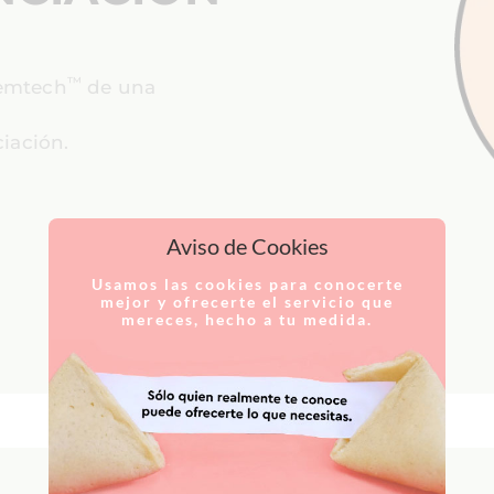
™
femtech
de una
iación.
Aviso de Cookies
Usamos las cookies para conocerte
mejor y ofrecerte el servicio que
mereces, hecho a tu medida.