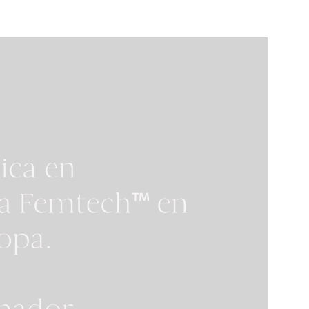
ndo
Me explicaron cada detalle con
enía
muchísima profesionalidad y
 hotel.
honestidad, resolviendo todas
a la
mis dudas y haciéndome sentir
uy
tranquila con una decisión tan
importante. El tratamiento fue
atoria
perfecto de principio a fin.
 la
Quiero darle un
ento
agradecimiento muy especial
n
a la Dra. Claudia Frigo por su
l
cercanía, sensibilidad y gran
se de
profesionalidad. Supo
és y
entender exactamente lo que
ando
quería, asesorarme con criterio
era
y acompañarme con una
vo
humanidad que marca la
del
diferencia. También gracias a
todo el personal de la clínica