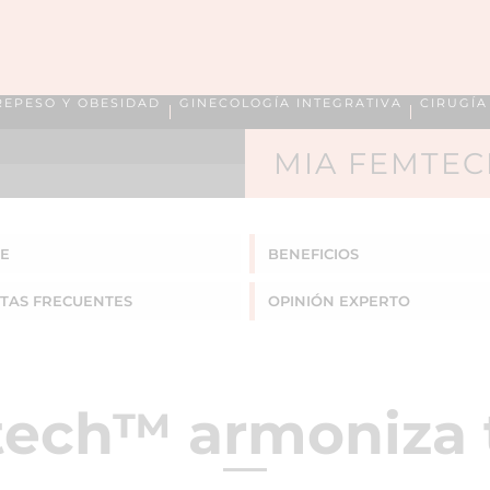
REPESO Y OBESIDAD
GINECOLOGÍA INTEGRATIVA
CIRUGÍ
MIA FEMTE
TE
BENEFICIOS
TAS
FRECUENTES
OPINIÓN EXPERTO
ech™ armoniza 