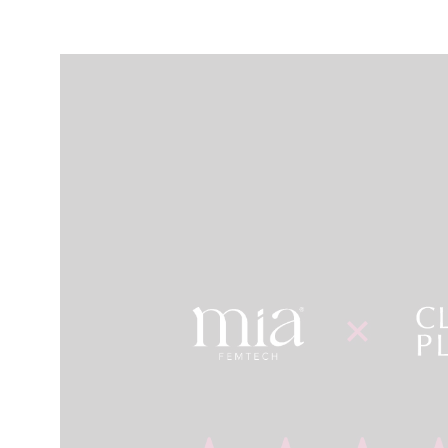
momento. Me he sentido muy
hasta a
cuidada y acompañada. La
llevó a
comida también ha sido muy
enferm
buena, algo que se agradece
allí (
mucho durante el ingreso. Y,
de Gem
por supuesto, mención
maravil
especial al doctor Dorian
las en
González, un auténtico crack:
estado
muy atento, profesional y
estanci
cercano, pendiente de todo y
especia
transmitiendo mucha
enferm
confianza desde el primer
(que t
momento. En general, una
nombre
experiencia excelente. Gracias
agrade
a todo el equipo por hacerlo
me traj
tan fácil y agradable
de la o
al día 
tampoc