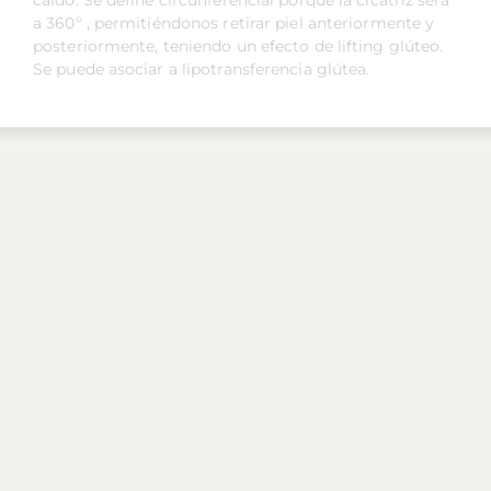
caído. Se define circunferencial porque la cicatriz será
a 360º , permitiéndonos retirar piel anteriormente y
posteriormente, teniendo un efecto de lifting glúteo.
Se puede asociar a lipotransferencia glútea.