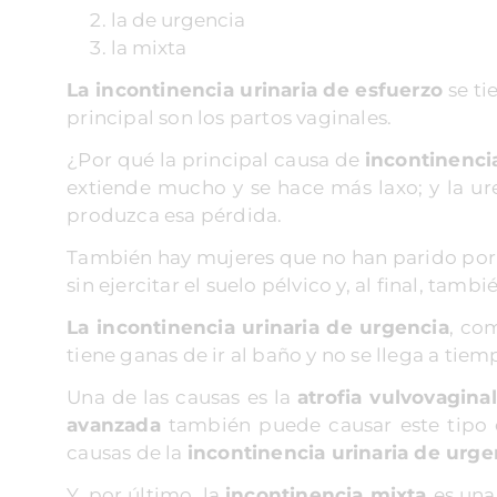
la de urgencia
la mixta
La incontinencia urinaria de esfuerzo
se ti
principal son los partos vaginales.
¿Por qué la principal causa de
incontinenci
extiende mucho y se hace más laxo; y la ur
produzca esa pérdida.
También hay mujeres que no han parido por v
sin ejercitar el suelo pélvico y, al final, tam
La incontinencia urinaria de urgencia
, co
tiene ganas de ir al baño y no se llega a tiem
Una de las causas es la
atrofia vulvovaginal
avanzada
también puede causar este tipo d
causas de la
incontinencia urinaria de urge
Y, por último, la
incontinencia mixta
es una