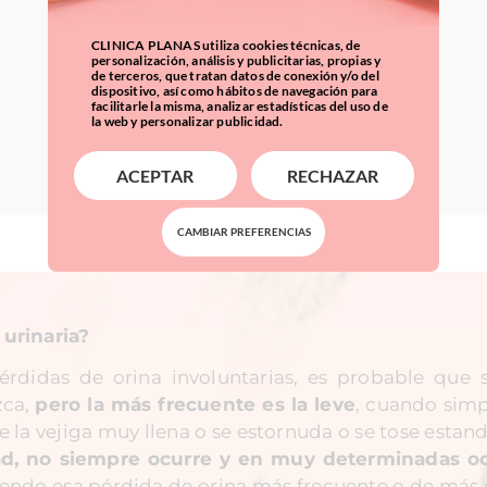
CLINICA PLANAS utiliza cookies técnicas, de
personalización, análisis y publicitarias, propias y
de terceros, que tratan datos de conexión y/o del
dispositivo, así como hábitos de navegación para
facilitarle la misma, analizar estadísticas del uso de
la web y personalizar publicidad.
ACEPTAR
RECHAZAR
CAMBIAR PREFERENCIAS
urinaria?
érdidas de orina involuntarias, es probable que 
zca,
pero la más frecuente es la leve
, cuando sim
 la vejiga muy llena o se estornuda o se tose estand
ad, no siempre ocurre y en muy determinadas o
siendo esa pérdida de orina más frecuente o de más