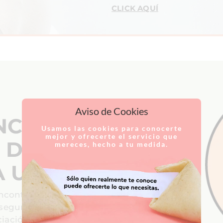
CLICK AQUÍ
Aviso de Cookies
NCIACIÓN
Usamos las cookies para conocerte
mejor y ofrecerte el servicio que
 DE
mereces, hecho a tu medida.
A URINARIA
incontinencia
 segura?
iación.