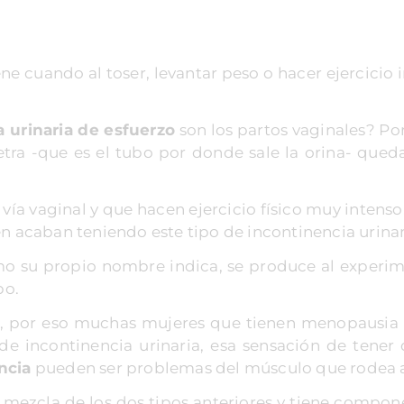
ene cuando al toser, levantar peso o hacer ejercicio
a urinaria de esfuerzo
son los partos vaginales? Porq
etra -que es el tubo por donde sale la orina- qued
ía vaginal y que hacen ejercicio físico muy intens
bién acaban teniendo este tipo de incontinencia urinar
mo su propio nombre indica, se produce al experim
po.
, por eso muchas mujeres que tienen menopausia 
e incontinencia urinaria, esa sensación de tener 
ncia
pueden ser problemas del músculo que rodea a 
 mezcla de los dos tipos anteriores y tiene compo