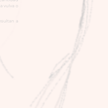
a vulva o
sultan a