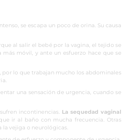
 intenso, se escapa un poco de orina. Su causa
ue al salir el bebé por la vagina, el tejido se
a más móvil, y ante un esfuerzo hace que se
o, por lo que trabajan mucho los abdominales
ia.
entar una sensación de urgencia, cuando se
sufren incontinencias.
La sequedad vaginal
que ir al baño con mucha frecuencia. Otras
la vejiga o neurológicas.
nente de esfuerzo y componente de urgencia.