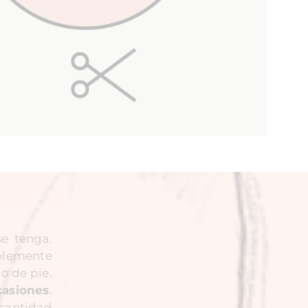
se tenga.
plemente
o de pie.
casiones
.
 cantidad