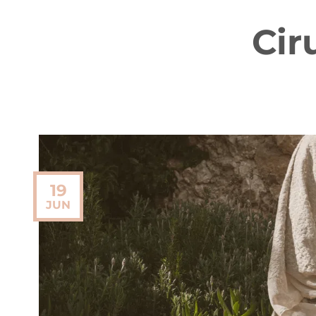
Cir
19
JUN