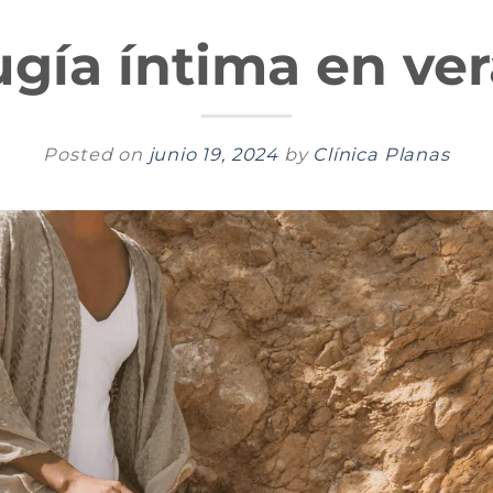
ugía íntima en ve
Posted on
junio 19, 2024
by
Clínica Planas