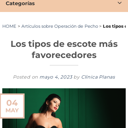
Categorías
HOME
>
Artículos sobre Operación de Pecho
>
Los tipos 
Los tipos de escote más
favorecedores
Posted on
mayo 4, 2023
by
Clínica Planas
04
MAY