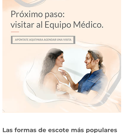
Las formas de escote más populares