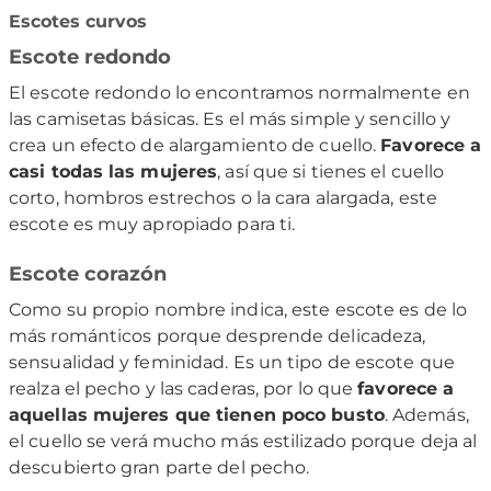
Escotes curvos
Escote redondo
El escote redondo lo encontramos normalmente en
las camisetas básicas. Es el más simple y sencillo y
crea un efecto de alargamiento de cuello.
Favorece a
casi todas las mujeres
, así que si tienes el cuello
corto, hombros estrechos o la cara alargada, este
escote es muy apropiado para ti.
Escote corazón
Como su propio nombre indica, este escote es de lo
más románticos porque desprende delicadeza,
sensualidad y feminidad. Es un tipo de escote que
realza el pecho y las caderas, por lo que
favorece a
aquellas mujeres que tienen poco busto
. Además,
el cuello se verá mucho más estilizado porque deja al
descubierto gran parte del pecho.