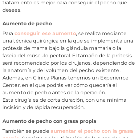
tratamiento es mejor para conseguir el pecho que
desees.
Aumento de pecho
Para
conseguir ese aumento
, se realiza mediante
una técnica quirúrgica en la que se implementa una
prótesis de mama bajo la glándula mamaria o la
fascia del músculo pectoral. El tamaño de la prótesis
será recomendado por los cirujanos, dependiendo de
la anatomía y del volumen del pecho existente.
Además, en Clínica Planas tenemos un Experience
Center, en el que podrás ver cómo quedaría el
aumento de pecho antes de la operación.
Esta cirugía es de corta duración, con una mínima
incisión y de rápida recuperación.
Aumento de pecho con grasa propia
También se puede
aumentar el pecho con la grasa