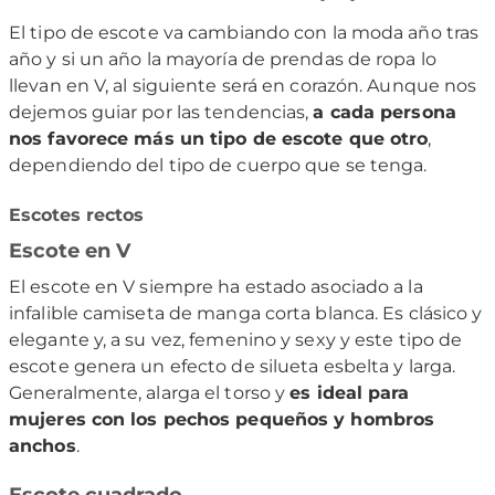
El tipo de escote va cambiando con la moda año tras
año y si un año la mayoría de prendas de ropa lo
llevan en V, al siguiente será en corazón. Aunque nos
dejemos guiar por las tendencias,
a cada persona
nos favorece más un tipo de escote que otro
,
dependiendo del tipo de cuerpo que se tenga.
Escotes rectos
Escote en V
El escote en V siempre ha estado asociado a la
infalible camiseta de manga corta blanca. Es clásico y
elegante y, a su vez, femenino y sexy y este tipo de
escote genera un efecto de silueta esbelta y larga.
Generalmente, alarga el torso y
es ideal para
mujeres con los pechos pequeños y hombros
anchos
.