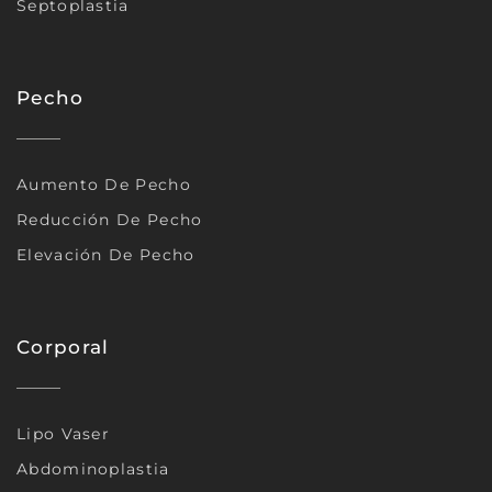
Septoplastia
Pecho
Aumento De Pecho
Reducción De Pecho
Elevación De Pecho
Corporal
Lipo Vaser
Abdominoplastia