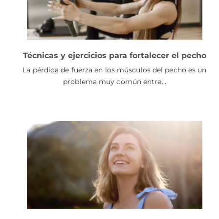
Técnicas y ejercicios para fortalecer el pecho
La pérdida de fuerza en los músculos del pecho es un
problema muy común entre…