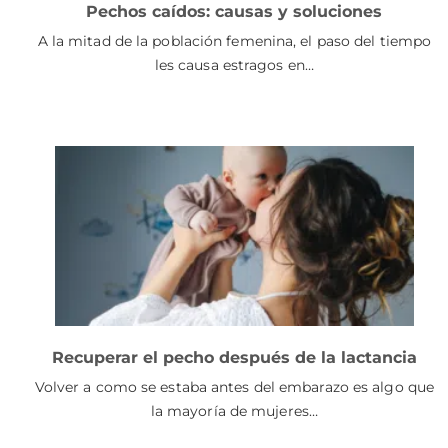
Pechos caídos: causas y soluciones
A la mitad de la población femenina, el paso del tiempo
les causa estragos en…
Recuperar el pecho después de la lactancia
Volver a como se estaba antes del embarazo es algo que
la mayoría de mujeres…