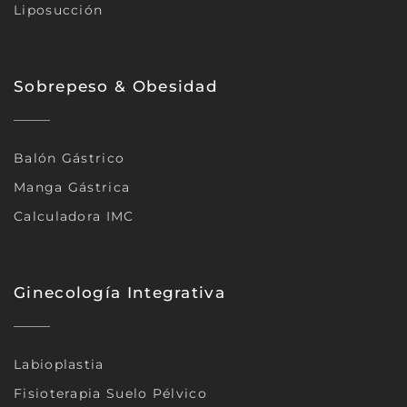
Liposucción
Sobrepeso & Obesidad
Balón Gástrico
Manga Gástrica
Calculadora IMC
Ginecología Integrativa
Labioplastia
Fisioterapia Suelo Pélvico