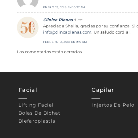
ENERO 23, 2018 EN 10:27 AM
Clinica Planas
dice:
Apreciada Sheila, gracias por su confianza. Si
info@clincaplanas.com
. Un saludo cordial.
FEBRERO 12, 2018 EN 9:19 AM
Los comentarios están cerrados.
Facial
Capilar
Lifting Facial
Injertos De Pelo
Bolas De Bichat
Blefaroplastia