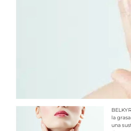
BELKYRA
la gras
una sus