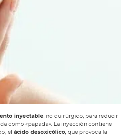
iento inyectable
, no quirúrgico, para reducir
ida como «papada». La inyección contiene
po, el
ácido desoxicólico
, que provoca la