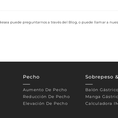
 desea puede preguntarnos a través del Blog, o puede llamar a nuestr
Pecho
Sobrepeso 
Aumento De Pecho
Balón Gástric
Reducción De Pecho
Manga Gástri
Elevación De Pecho
Calculadora I