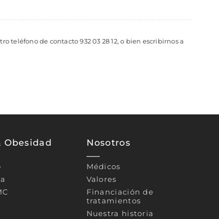
o teléfono de contacto 932 03 28 12, o bien escribirnos a
& Obesidad
Nosotros
o
Médicos
ca
Valores
MC
Financiación de
tratamientos
Nuestra historia