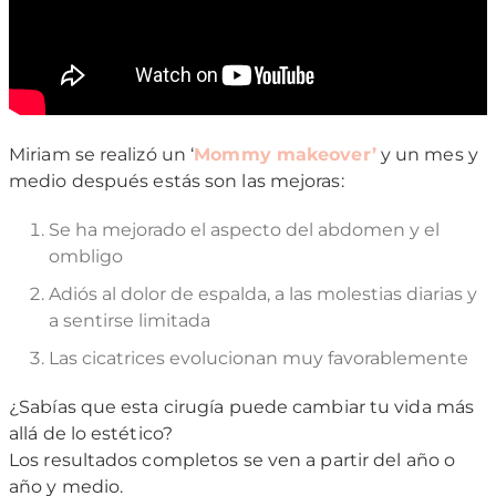
Miriam se realizó un ‘
Mommy makeover’
y un mes y
medio después estás son las mejoras:
Se ha mejorado el aspecto del abdomen y el
ombligo
Adiós al dolor de espalda, a las molestias diarias y
a sentirse limitada
Las cicatrices evolucionan muy favorablemente
¿Sabías que esta cirugía puede cambiar tu vida más
allá de lo estético?
Los resultados completos se ven a partir del año o
año y medio.