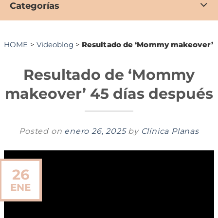
Categorías
HOME
>
Videoblog
>
Resultado de ‘Mommy makeover’ 4
Resultado de ‘Mommy
makeover’ 45 días después
Posted on
enero 26, 2025
by
Clínica Planas
26
ENE