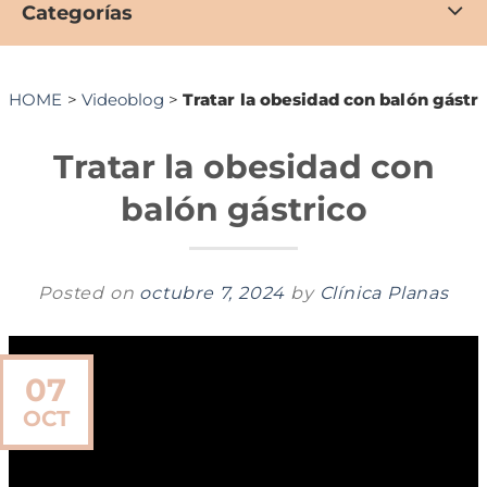
Categorías
HOME
>
Videoblog
>
Tratar la obesidad con balón gástr
Tratar la obesidad con
balón gástrico
Posted on
octubre 7, 2024
by
Clínica Planas
07
OCT