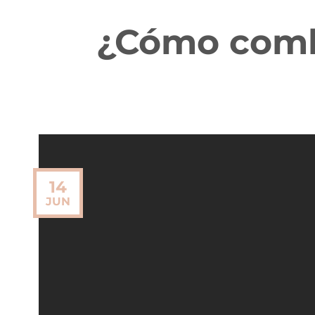
¿Cómo comba
14
JUN