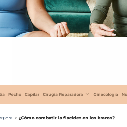
tia
Pecho
Capilar
Cirugía Reparadora
Ginecología
Nu
orporal
>
¿Cómo combatir la flacidez en los brazos?