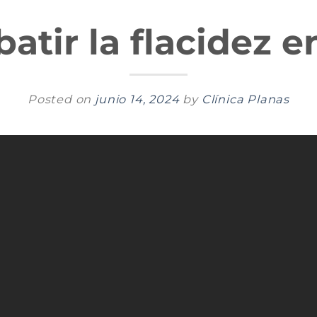
tir la flacidez en
Posted on
junio 14, 2024
by
Clínica Planas