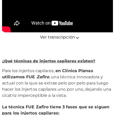
Ver transcripción
¿
Qu
é
t
é
cnicas de injertos capilares existen?
Para los injertos capilares,
en Cl
í
nica Planas
utilizamos FUE
Zafiro
,
una técnica innovadora y
actual con la que se extrae pelo por pelo para luego
hacer los injertos capilares uno por uno, dejando una
cicatriz imperceptible a la vista.
La t
é
cnica FUE Zafiro tiene 3 fases que se siguen
para los injertos capilares: