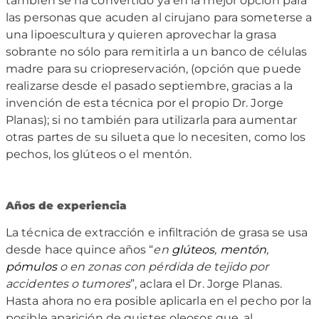
también se ha convertido ya en la mejor opción para
las personas que acuden al cirujano para someterse a
una lipoescultura y quieren aprovechar la grasa
sobrante no sólo para remitirla a un banco de células
madre para su criopreservación, (opción que puede
realizarse desde el pasado septiembre, gracias a la
invención de esta técnica por el propio Dr. Jorge
Planas); si no también para utilizarla para aumentar
otras partes de su silueta que lo necesiten, como los
pechos, los glúteos o el mentón.
Años de experiencia
La técnica de extracción e infiltración de grasa se usa
desde hace quince años “
en
glúteos
,
mentón
,
pómulos
o en zonas con pérdida de tejido por
accidentes o tumores
”, aclara el Dr. Jorge Planas.
Hasta ahora no era posible aplicarla en el pecho por la
posible aparición de quistes oleosos que, al