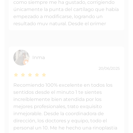
como siempre me ha gustado, corrigiendo
únicamente la punta del cartílago que había
empezado a modificarse, logrando un
resultado muy natural. Desde el primer
momento recibí un trato muy profesional,
transmitiéndome confianza y seguridad
durante todo el proceso. La recuperación ha
sido rápida y cómoda, y en
Inma
aproximadamente un mes ya puedo hacer
vida completamente normal. Estoy muy
20/06/2025
agradecida por el resultado y por la atención
recibida. Sin duda, recomiendo ponerse en
Recomiendo 100% excelente en todos los
manos del Dr. Jorge Planas y de todo el
sentidos desde el minuto 1 te sientes
equipo de la clínica. ¡¡Gracias Doctor y
increíblemente bien atendida por los
equipo!! Sara Morillas
mejores profesionales, trato exquisito
inmejorable. Desde la coordinadora de
dirección, los doctores y equipo, todo el
personal un 10. Me he hecho una rinoplastia