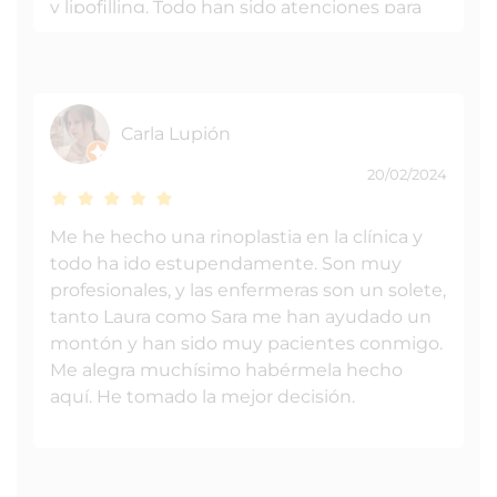
y lipofilling. Todo han sido atenciones para
que no tenga ningún problema. Resultado
increíble. Después de la operación Personal
auxiliar enfermería absolutamente
encantador y con una paciencia infinita. Las
Carla Lupión
habitaciones muy top, la comida excelente.
Increíble que en un hospital te sientes como
20/02/2024
en casa. En las mejores manos. Muchas
gracias a todos.
Me he hecho una rinoplastia en la clínica y
todo ha ido estupendamente. Son muy
profesionales, y las enfermeras son un solete,
tanto Laura como Sara me han ayudado un
montón y han sido muy pacientes conmigo.
Me alegra muchísimo habérmela hecho
aquí. He tomado la mejor decisión.