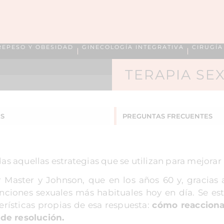
REPESO Y OBESIDAD
GINECOLOGÍA INTEGRATIVA
CIRUGÍ
TERAPIA SE
S
PREGUNTAS
FRECUENTES
as aquellas estrategias que se utilizan para mejorar 
 Master y Johnson, que en los años 60 y, gracias 
unciones sexuales más habituales hoy en día. Se e
rísticas propias de esa respuesta:
cómo reacciona
de resolución.