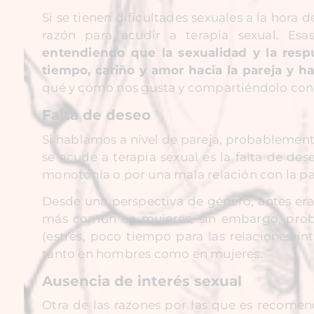
Si se tienen dificultades sexuales a la hora d
razón para acudir a terapia sexual. Esas
entendiendo que la sexualidad y la resp
tiempo, cariño y amor hacia la pareja y 
qué y cómo nos gusta y compartiéndolo con 
Falta de deseo
Si hablamos a nivel de pareja, probablement
se acude a terapia sexual es la falta de des
monotonía o por una mala relación con la pa
Desde una perspectiva de género, antes era
más común en mujeres, sin embargo, proba
(estrés, poco tiempo para las relaciones í
tanto en hombres como en mujeres.
Ausencia de interés sexual
Otra de las razones por las que es recomend