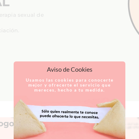
AL
erapia sexual de
iación.
Aviso de Cookies
Usamos las cookies para conocerte
mejor y ofrecerte el servicio que
mereces, hecho a tu medida.
logo