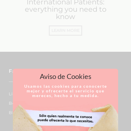
International Patients:
everything you need to
know
LEARN MORE
Facial
Aviso de Cookies
Usamos las cookies para conocerte
mejor y ofrecerte el servicio que
Lifting Facial
mereces, hecho a tu medida.
Bolas De Bichat
Blefaroplastia