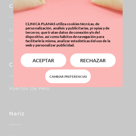
Cirugía Reparadora
CLINICA PLANAS utiliza cookies técnicas, de
personalización, análisis y publicitarias, propias y de
Linfedema
terceros, que tratan datos de conexión y/o del
dispositivo, así como hábitos de navegación para
Lipedema
facilitarle la misma, analizar estadísticas del uso de la
web y personalizar publicidad.
ACEPTAR
RECHAZAR
Capilar
CAMBIAR PREFERENCIAS
Injertos De Pelo
Nariz