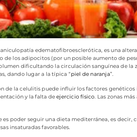
 paniculopatía edematofibroesclerótica, es una altera
 de los adipocitos (por un posible aumento de pes
umen dificultando la circulación sanguínea de la zon
as, dando lugar a la típica “
piel de naranja
”.
n de la celulitis puede influir los factores genético
ntación y la falta de
ejercicio físico
. Las zonas más 
 es poder seguir una dieta mediterránea, es decir, c
sas insaturadas favorables.