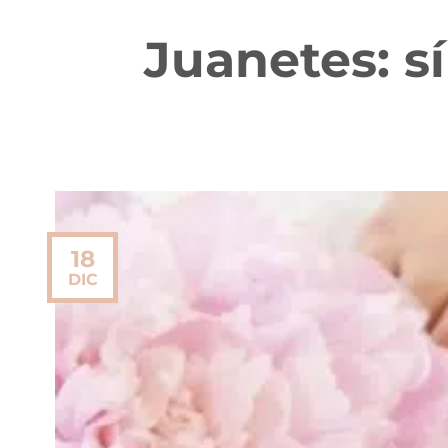
Juanetes: s
18
DIC