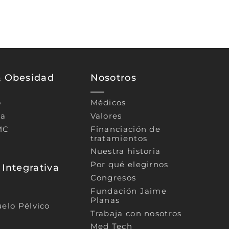
& Obesidad
Nosotros
o
Médicos
ca
Valores
MC
Financiación de
tratamientos
Nuestra historia
Por qué elegirnos
 Integrativa
Congresos
Fundación Jaime
Planas
uelo Pélvico
Trabaja con nosotros
Med Tech