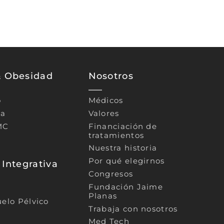
& Obesidad
Nosotros
o
Médicos
ca
Valores
MC
Financiación de
tratamientos
Nuestra historia
Por qué elegirnos
 Integrativa
Congresos
Fundación Jaime
Planas
uelo Pélvico
Trabaja con nosotros
Med Tech