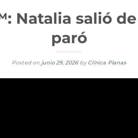
Natalia salió de 
paró
Posted on
junio 29, 2026
by
Clínica Planas