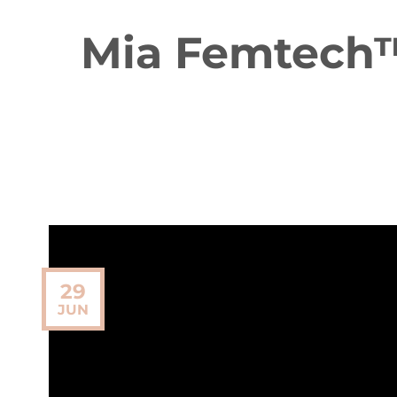
Mia Femtech™: 
29
JUN