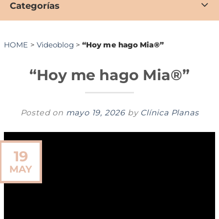
Categorías
HOME
>
Videoblog
>
“Hoy me hago Mia®”
“Hoy me hago Mia®”
Posted on
mayo 19, 2026
by
Clínica Planas
19
MAY