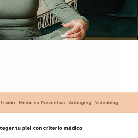
trición
Medicina Preventiva
Antiaging
Videoblog
eger tu piel con criterio médico