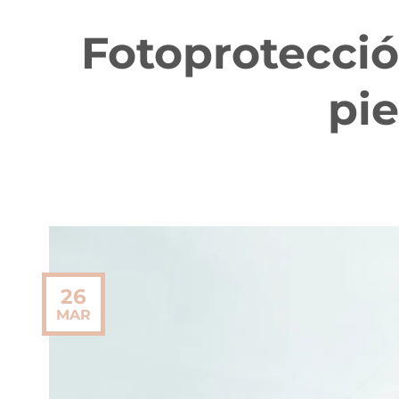
Fotoprotecció
pie
26
MAR