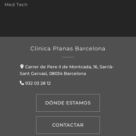
Med Tech
Clínica Planas Barcelona
Carrer de Pere II de Montcada, 16, Sarrià-
Sant Gervasi, 08034 Barcelona
932 03 28 12
DÓNDE ESTAMOS
CONTACTAR