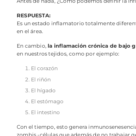
Antes de nada, ¿Cómo podemos definir la inf
RESPUESTA:
Es un estado inflamatorio totalmente diferent
en el área.
En cambio,
la inflamación crónica de bajo 
en nuestros tejidos, como por ejemplo:
El corazón
El riñón
El hígado
El estómago
El intestino
Con el tiempo, esto genera inmunosenesencia,
zombis -células que además de no trabajar ge