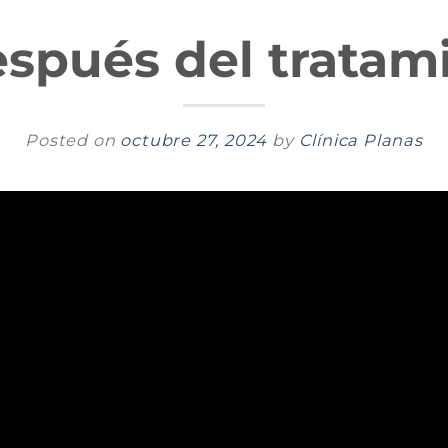
espués del tratam
Posted on
octubre 27, 2024
by
Clínica Planas