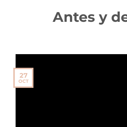
Antes y d
27
OCT