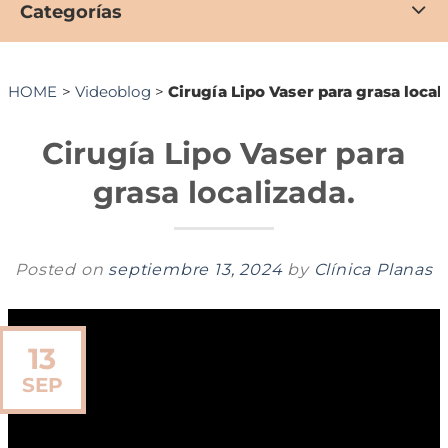
Categorías
HOME
>
Videoblog
>
Cirugía Lipo Vaser para grasa local
Cirugía Lipo Vaser para
grasa localizada.
Posted on
septiembre 13, 2024
by
Clínica Planas
13
SEP