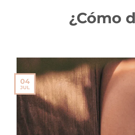
¿Cómo d
04
JUL