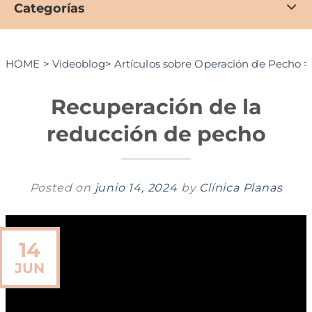
Categorías
HOME
>
Videoblog
>
Artículos sobre Operación de Pecho
Recuperación de la
reducción de pecho
Posted on
junio 14, 2024
by
Clínica Planas
14
JUN