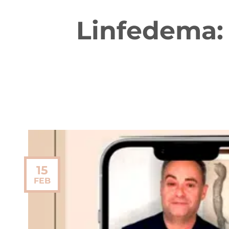
Linfedema: 
15
FEB