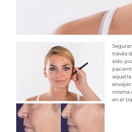
Seguram
través 
sido pi
pacient
aquella
envejec
misma m
en el t