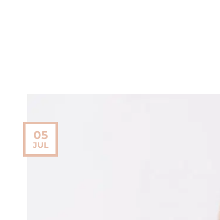
05
JUL